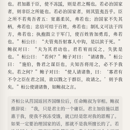
也。君加惠于臣，使不冻
馁
，则是君之赐也。若必治国家
者，则非臣之所能也。若必治国家者，则其
管夷吾
乎。臣
之所不若夷吾者五：宽惠柔民，弗若也；治国家不失其
柄，弗若也；忠信可结于百姓，弗若也；制礼义可法于四
方，弗若也；执
枹
鼓立于军门，使百姓皆加勇焉，弗若
也。”桓公曰：“夫管夷吾射寡人中钩，是以滨于死。”
鲍叔对曰：“夫为其君动也。君若宥而反之，失犹是
也。”桓公曰：“若何？”鲍子对曰：“请诸鲁。”桓公
曰：“施伯，鲁君之谋臣也，夫知吾将用之，必不予我
矣。若之何？”鲍子对曰：“使人请诸鲁，曰：‘寡君有
不令之臣在君之国，欲以戮之于群臣，故请之。’则予我
矣。”桓公使请诸鲁，如鲍叔之言。
齐桓公从莒国返回齐国继位后，任命鲍叔为宰相。鲍叔
推辞说：“我，只是君主的一个庸臣。君主加倍施以恩
惠于我，使我不挨冻受饿，就已经是您对我的恩赐了。
如果一定要治理国家的话，那就不是我所擅长的了。若