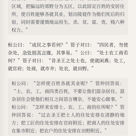
区域，把偏远的郊野分为五区，以此固定百姓的安居住
所，使百姓能够各就其业，划出陵寝作为他们死后的归
宿，同时需要谨慎地运用生、杀、贫、富、贵、贱六种
权力。”
桓公曰：“成民之事若何？”管子对曰：“四民者，勿使
杂处，
杂处则其言哤
，其事易。”公曰：“处士农工商若
何？”管子对曰：“昔圣王之处士也，使就闲燕；处工，
就官府；处商，就市井；处农，就田野。”
桓公问：“怎样使百姓各就其业呢？”管仲回答说：
“士、农、工、商四类百姓，不要让他们混杂居住。混
杂居住会使他们相互之间语言嘈杂，不能安心做事。”
桓公问：“怎样来安排士、农、工、商的住所呢？”管
仲回答说：“过去圣王把士人的住处安排在清静的地
方；把工匠的住处安排在官府附近；把商人的住处安排
在集市附近；把农户的住处安排在田野附近。”