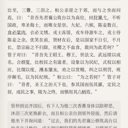
比至，三釁，三浴之。桓公亲逆之于郊，而与之坐而问
焉，曰：“昔吾先君襄公筑台以为高位，田
狩
罼
弋
，不听
国政，卑圣侮士，而唯女是崇。九妃、六嫔，陈妾数百，
食必
粱肉
，衣必文绣。戎士冻馁，戎车待游车之，戎士待
陈妾之余。优笑在前，贤材在后，是以国家不日引，不月
长，恐宗庙之不扫除，社稷之不血食，敢问为此若何？”
管子对曰：“昔吾先王昭王、穆王，世法文、武远绩以成
名。合群
叟
，比校民之有道者，设象以为民纪，式权以相
应，比缀以度，
竱本肇末
，劝之以赏赐，纠之以刑罚，班
序颠毛，以为民纪统。”桓公曰：“为之若何？”管子对
曰：“昔者，圣王之治天下也，参其国而伍其鄙，定民之
居，成民之事，陵为之终，而慎用其
六柄
焉。”
管仲到达齐国后，有下人为他三次香薰身体以除秽恶，
沐浴三次更换新衣，而且桓公亲自到郊外迎接，然后请
他坐下并询问道：“过去，我们的先君襄公修筑高台以
抬高自己地位，成天到田野狩猎张网捕兽，尽情游乐而