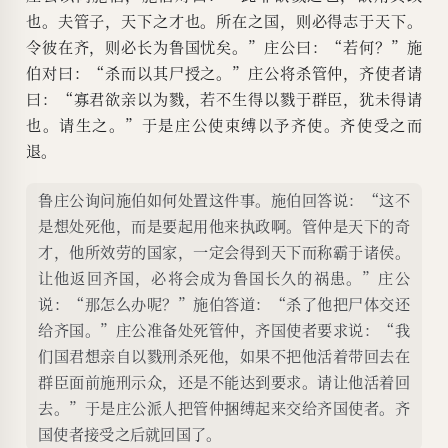
也。夫管子，天下之才也。所在之国，则必得志于天下。
令彼在齐，则必长为鲁国忧矣。”庄公曰：“若何？”施
伯对曰：“杀而以其尸授之。”庄公将杀管仲，齐使者请
曰：“寡君欲亲以为戮，若不生得以戮于群臣，犹未得请
也。请生之。”于是庄公使束缚以予齐使。齐使受之而
退。
鲁庄公询问施伯如何处置这件事。施伯回答说：“这不
是想处死他，而是要起用他来执政啊。管仲是天下的奇
才，他所效劳的国家，一定会得到天下而称霸于诸侯。
让他返回齐国，必将会成为鲁国长久的祸患。”庄公
说：“那怎么办呢？”施伯答道：“杀了他把尸体交还
给齐国。”庄公准备处死管仲，齐国使者要求说：“我
们国君想亲自以戮刑杀死他，如果不把他活着带回去在
群臣面前施刑示众，还是不能达到要求。请让他活着回
去。”于是庄公派人把管仲捆缚起来交给齐国使者。齐
国使者接受之后就回国了。