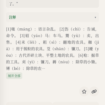
了。”
注释
▾
[1]哤（máng）：语言杂乱。 [2]饬（chì）：告诫，
命令。 [3]轺（yáo）马：车马。鬻（yù）：卖，出
售。 [4]耒（lěi）、耜（sì）：翻地的农具。耞（ji
ā）：用于脱粒的农具。芟（shān）：镰刀。 [5]耰（y
ōu）：古代弄碎土块、平整土地的农具。 [6]枪：掘草
的工具。刈（yì）：镰刀。耨（nòu）：除草的小锄。
镈（bó）：除草的农…
展开全部