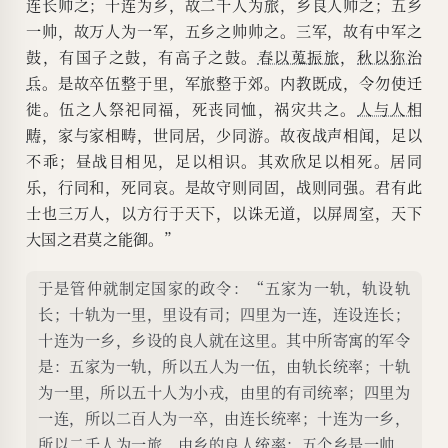
连长帅之；十连为乡，故二千人为旅，乡良人帅之；五乡
一帅，故万人为一军，五乡之帅帅之。三军，故有中军之
鼓，有国子之鼓，有高子之鼓。
春以蒐振旅
，
秋以狝治
兵
。是故卒伍整于里，军旅整于郊。内教既成，令勿使迁
徙。伍之人祭祀同福，死丧同恤，祸灾共之。
人与人相
畴
，家与家相畴，世同居，少同游。故夜战声相闻，足以
不乖；昼战目相见，足以相识。其欢欣足以相死。居同
乐，行同和，死同哀。是故守则同固，战则同强。君有此
士也三万人，以方行于天下，以诛无道，以屏周室，天下
大国之君莫之能御。”
于是管仲就制定国家的政令：“五家为一轨，轨设轨
长；十轨为一里，里设有司；四里为一连，连设连长；
十连为一乡，乡设的良人就在这里。其中所寄寓的军令
是：五家为一轨，所以五人为一伍，由轨长统率；十轨
为一里，所以五十人为小戎，由里的有司统率；四里为
一连，所以二百人为一卒，由连长统率；十连为一乡，
所以二千人为一旅，由乡的良人统率；五个乡是一帅，