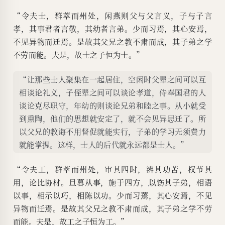
“令夫士，群萃而州处，闲燕则父与父言义，子与子言
孝，其事君者言敬，其幼者言弟。少而习焉，其心安焉，
不见异物而迁焉。是故其父兄之教不肃而成，其子弟之学
不劳而能。夫是，故士之子恒为士。”
“让那些士人聚集在一起居住，空闲时父辈之间可以互
相谈论礼义，子侄辈之间可以谈论孝道，侍奉国君的人
谈论克尽职守，年幼的则谈论兄弟和睦之事。从小就受
到熏陶，他们的思想就安定了，就不会见异思迁了。所
以父兄的教诲不用督促就能实行，子弟的学习无须费力
就能掌握。这样，士人的后代就永远都是士人。”
“令夫工，群萃而州处，审其四时，辨其功苦，权节其
用，论比协材。旦暮从事，施于四方，
以饬其子弟
，相语
以事，相示以巧，相陈以功。少而习蔫，其心安焉，不见
异物而迁焉。是故其父兄之教不肃而成，其子弟之学不劳
而能。夫是，故工之子恒为工。”