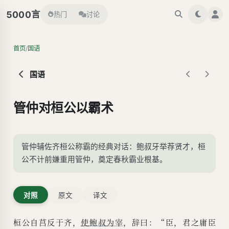
言
5000
热门
讨论
/
首页
国语
国语
管仲对桓公以霸术
管仲辅佐齐桓公称霸的经典对话：鲍叔牙举荐贤才，桓
公不计前嫌重用管仲，奠定春秋霸业根基。
对照
原文
译文
桓公自莒反于齐，
使
鲍叔
为宰
，辞曰：“臣，君之庸臣