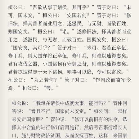
桓公曰：“吾欲从事于诸侯，其可乎？”管子对曰：“未
可，国未安。”桓公曰：“安国若何？”管子对曰：“修
旧法，择其善者而业用之；遂滋民，与无财，而敬百姓，
则国安矣。”桓公曰：“诺。”遂修旧法，择其善者而业
用之；遂滋民，与无财，而敬百姓。国既安矣，桓公曰：
“国安矣，其可乎？”管子对曰：“未可。君若正卒伍，
修甲兵，则大国亦将正卒伍，修甲兵，则难以速得志矣。
君有攻伐之器，小国诸侯有守御之备，则难以速得志矣。
君若欲速得志于天下诸侯，则事可以隐，令可以寄政。”
桓公曰：“为之若何？”管子对曰：“作内政而寄军令
焉。”桓公曰：“善。”
桓公说：“我想在诸侯中成就大事，能行吗？”管仲回
答说：“暂且不行，国家尚未安定。”桓公问：“怎样
来安定国家呢？”管仲说：“修订以前旧有的法令，选
择其中合宜的进行修订后再施行；然后号召繁衍增长人
口，施与财物救济贫困，从而安抚百姓，这样一来国家