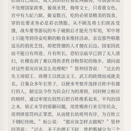
不处理国家政事，藐视圣贤，侮辱文士，只看重女色。
宫中有九妃六嫔、姬妾数百，吃的必须是精美的饭食，
穿的也要求务必是彩衣绣服。从不顾及将士们挨冻受
饿，战车要等游玩的车子破损后才能充当军用，军中将
士只能等到侍妾吃剩的粮食来维持活命。亲近那些唱歌
逗乐的倡优艺伎，却把贤德的人才抛在后边。国家因此
而不能日有所进、月有所长。恐怕宗庙早已到了无人清
扫，社稷也到了难以得供杀牲谷物祭祀的地步。请问面
对这些景况应该怎么处理呢？”管仲回答说：“过去的
先王周昭王、周穆王以效法文王、武王的政绩而成就美
名。召集众多年长男子，以便来考察并选择百姓中有德
行的人，制定法令作为民众行为的准则，同时树立相应
的榜样，通过审度比较然后把百姓维系起来，平均治国
之本，矫正末节的邪僻问题，用赏赐善行来引导民众，
用刑律惩罚纠正罪恶，从而使长幼班列有序，为百姓立
下纲纪传统。”桓公说：“那应该怎样去做呢？”管仲
回答说：“过去，圣王治理天下时，曾把都城分为三个