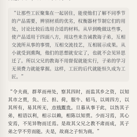
“让那些工匠聚集在一起居住，能使他们了解不同季节
的产品需要，辨别材质的优劣，权衡器材节制它们的用
处，讨论比较后选用合适的材料。从早到晚做这些事，
使产品适用于四面八方，用这些来告诫教诲子弟，互相
交流所从事的事情，互相交流技艺，互相展示成果。从
小就受到熏陶，他们的思想就安定了，也就不会见异思
迁了。所以父兄的教诲不用督促就能实行，子弟的学习
无须费力就能掌握。这样，工匠的后代就能恒久成为工
匠。”
“令夫商，群萃而州处，察其四时，而监其乡之资，以知
其市之贾，负、任、担、荷，服牛、轺马，以周四方，以
其所有，易其所无，
市贱鬻贵
。旦暮从事于此，以饬其子
弟，相语以利，相示以赖，相陈以知贾。少而习焉，其心
安焉，不见异物而迁焉。是故其父兄之教不肃而成，其子
弟之学不劳而能。夫是，故商之子恒为商。”