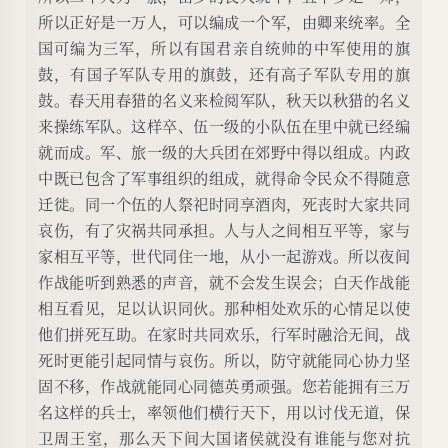
所以正好是一万人，可以编成一个军，由卿来统率。全
国可编为三军，所以有国君亲自统帅的中军使用的旗
鼓，有国子军队专用的旗鼓，还有高子军队专用的旗
鼓。春天用春猎的名义来检阅军队，秋天以秋猎的名义
来操练军队。这样卒、伍一级的小队伍在里中就已经编
就而成。军、旅一级的大兵团在郊野中得以组成。内政
中既已包含了军事组织的组成，就得命令民众不得随意
迁徙。同一个伍的人祭祀时同享酒肉，死丧时大家共同
哀伤，有了灾祸共同承担。人与人之间相互平等，家与
家相互平等，世代同住一地，从小一起游戏。所以夜间
作战能听到熟悉的声音，就不会发生误会；白天作战能
相互看见，足以认识同伙。那种相处欢乐的心情足以使
他们拼死互助。在家时共同欢乐，行军时融洽无间，战
死时更能引起同情与哀伤。所以，防守就能同心协力坚
固不移，作战就能同心同德英勇顽强。您若能拥有三万
名这样的兵士，率领他们横行天下，用以讨伐无道，保
卫周王室，那么天下间大国诸侯就没有谁能与您对抗