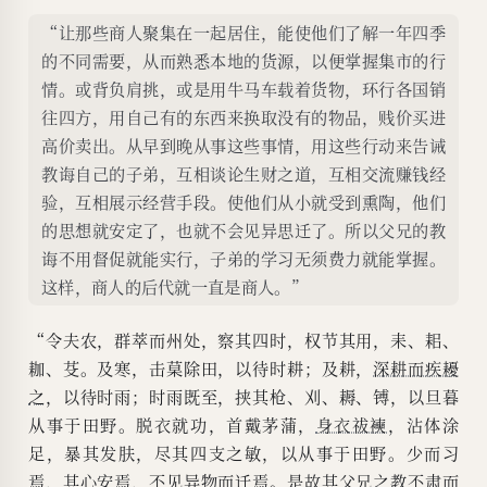
“让那些商人聚集在一起居住，能使他们了解一年四季
的不同需要，从而熟悉本地的货源，以便掌握集市的行
情。或背负肩挑，或是用牛马车载着货物，环行各国销
往四方，用自己有的东西来换取没有的物品，贱价买进
高价卖出。从早到晚从事这些事情，用这些行动来告诫
教诲自己的子弟，互相谈论生财之道，互相交流赚钱经
验，互相展示经营手段。使他们从小就受到熏陶，他们
的思想就安定了，也就不会见异思迁了。所以父兄的教
诲不用督促就能实行，子弟的学习无须费力就能掌握。
这样，商人的后代就一直是商人。”
“令夫农，群萃而州处，察其四时，权节其用，耒、耜、
耞、芟。及寒，击菒除田，以待时耕；及耕，
深耕而疾耰
之
，以待时雨；时雨既至，挟其枪、刈、耨、镈，以旦暮
从事于田野。脱衣就功，首戴茅蒲，
身衣祓襫
，沾体涂
足，暴其发肤，尽其四支之敏，以从事于田野。少而习
焉，其心安焉，不见异物而迁焉。是故其父兄之教不肃而