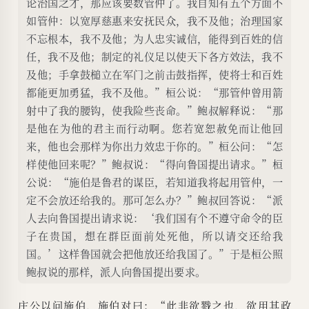
论治国之才，那应该要数管仲了。我自知有五个方面不
如管仲：以宽厚慈惠来安抚民众，我不及他；治理国家
不忘根本，我不及他；为人忠实诚信，能得到百姓的信
任，我不及他；制定的礼仪足以使天下各方效法，我不
及他；手拿鼓槌立在军门之前击鼓指挥，使将士和百姓
都能更加勇猛，我不及他。”桓公说：“那管仲曾用箭
射中了我的腰钩，使我险些丧命。”鲍叔解释说：“那
是他在为他的君主而行动啊。您若宽恕赦免而让他回
来，他也会那样为你出力效忠于你的。”桓公问：“怎
样使他回来呢？”鲍叔说：“得向鲁国提出请求。”桓
公说：“施伯是鲁君的谋臣，若知道我将起用管仲，一
定不会放还给我的。那可怎么办？”鲍叔回答说：“派
人去向鲁国提出请求说：‘我们国有个不遵守命令的臣
子在贵国，想在群臣面前处死他，所以请交还给我
国。’这样鲁国就会把他放还给我国了。”于是桓公照
鲍叔说的那样，派人向鲁国提出要求。
庄公以问施伯，施伯对曰：“此非欲戮之也，欲用其政