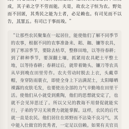
成，其子弟之学不劳而能。夫是，故农之子恒为农。野处
而不回匿，其秀民之能为土者，必足赖也。有司见而不以
告，
其罪五
。有司已于事而竣。”
“让那些农民聚集在一起居住，能使他们了解不同季节
的农事，根据不同的农事准备耒、耜、耞、镰等农具，
到了寒凉季节，要除去枯草，整修田地，以等待春耕；
到了耕种季节，要深翻土壤，抓紧用农具耙土平整土
地，以等待春耕；春耕过后，就带着锄头、镰刀等农具
从早到晚在田里劳作。农夫劳动时脱去上衣，头戴草
帽，身穿防雨蓑衣，即使全身上下沾满泥土，太阳曝晒
裸露的皮肤毛发，也要使出全部的力气辛勤地在田里干
活。使他们从小就受到熏陶，他们的思想就安定了，也
就不会见异思迁了。所以父兄的教诲不用督促就能实
行，子弟的学习无须费力就能掌握。这样，农民的后代
就一直是农民。他们居住在郊野而不沾染不良习气，其
中能入仕做官的优秀者，一定足以信赖。如果有关官员