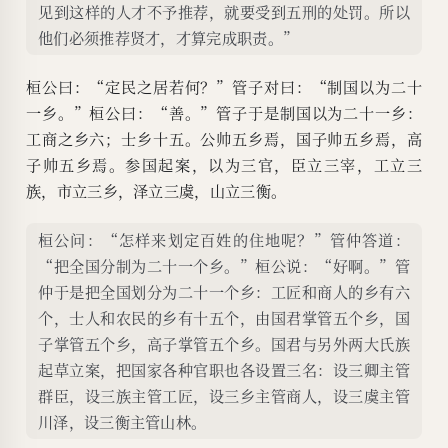
见到这样的人才不予推荐，就要受到五刑的处罚。所以
他们必须推荐贤才，才算完成职责。”
桓公曰：“定民之居若何？”管子对曰：“制国以为二十
一乡。”桓公曰：“善。”管子于是制国以为二十一乡：
工商之乡六；士乡十五。公帅五乡焉，国子帅五乡焉，高
子帅五乡焉。参国起案，以为三官，臣立三宰，工立三
族，市立三乡，泽立三虞，山立三衡。
桓公问：“怎样来划定百姓的住地呢？”管仲答道：
“把全国分制为二十一个乡。”桓公说：“好啊。”管
仲于是把全国划分为二十一个乡：工匠和商人的乡有六
个，士人和农民的乡有十五个，由国君掌管五个乡，国
子掌管五个乡，高子掌管五个乡。国君与另外两大氏族
起草立案，把国家各种官职也各设置三名：设三卿主管
群臣，设三族主管工匠，设三乡主管商人，设三虞主管
川泽，设三衡主管山林。