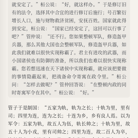
就安定了。”桓公说：“好，就这样办。”于是修订旧
有的法令，选择其中合宜的进行修订后施行；号召繁衍
增长人口，施与财物救济贫困，安抚百姓。国家就此得
到安定，桓公说：“国家已经安定了，这回可以行事了
吧？”管仲说：“还不行。您如果整顿军队，修造盔甲
兵器，那么其他大国也会整顿军队，修造盔甲兵器，如
此我们就难以很快实现称霸了。君主有进攻的武器，而
小国诸侯也有防御的准备，所以我们也难以很快实现称
霸。您若想迅速在天下诸侯中实现称霸，就应该把要做
的事情隐蔽起来，把战备命令寄寓在政令里。”桓公
问：“怎样去做呢？”管仲回答说：“在整顿内政的同
时寄寓军令在其中。”桓公说：“好。”
管子于是制国：“五家为轨，轨为之长；十轨为里，里有
司；四里为连，连为之长；十连为乡，乡有良人焉。以为
军令：五家为轨，故五人为伍，轨长帅之；十轨为里，故
五十人为小戎，里有司帅之；四里为连，故二百人为卒，