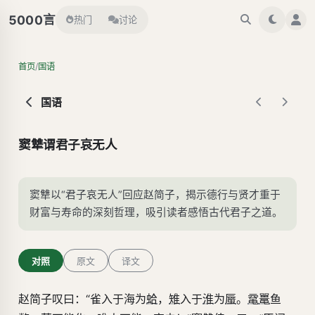
言
5000
热门
讨论
/
首页
国语
国语
窦犨谓君子哀无人
窦犨以“君子哀无人”回应赵简子，揭示德行与贤才重于
财富与寿命的深刻哲理，吸引读者感悟古代君子之道。
对照
原文
译文
赵简子叹曰：“雀入于海为
蛤
，
雉
入于
淮
为
蜃
。
鼋
鼍
鱼