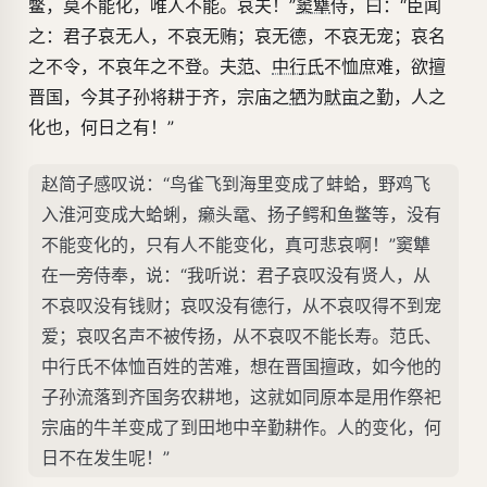
鳖，莫不能化，唯人不能。哀夫！”
窦犨
侍，曰：“臣闻
之：君子哀无人，不哀无贿；哀无德，不哀无宠；哀名
之不令，不哀年之不登。夫
范
、
中行氏
不恤庶难，欲擅
晋国，今其子孙将耕于齐，宗庙之
牺
为
畎亩
之勤，人之
化也，何日之有！”
赵简子感叹说：“鸟雀飞到海里变成了蚌蛤，野鸡飞
入淮河变成大蛤蜊，癞头鼋、扬子鳄和鱼鳖等，没有
不能变化的，只有人不能变化，真可悲哀啊！”窦犨
在一旁侍奉，说：“我听说：君子哀叹没有贤人，从
不哀叹没有钱财；哀叹没有德行，从不哀叹得不到宠
爱；哀叹名声不被传扬，从不哀叹不能长寿。范氏、
中行氏不体恤百姓的苦难，想在晋国擅政，如今他的
子孙流落到齐国务农耕地，这就如同原本是用作祭祀
宗庙的牛羊变成了到田地中辛勤耕作。人的变化，何
日不在发生呢！”