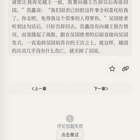
请您让我再见越王一面，我要向越王告辞以后再返回
国。”范蠡说：“我们国君已经把这件事全权委托给我
了。你走吧，免得我这个管事的人得罪你。”吴国使者
听到这句话后，只好告辞回去。范蠡没有向越王报告情
况，而是擂起了战鼓，跟在吴国使者的后面直接向吴国
发兵，一直追到吴国姑苏台的王宫之上，就这样，越国
的兵员几乎没有什么伤亡，就灭掉了吴国。
上一章
下一章
评论加载失败
点击重试