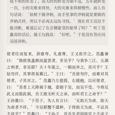
成不利的形态了。而天时的转变为期不远，五年就转变
一次，小的灾难来得快，大的灾难来得稍慢些。前人有
句话说：‘砍树干做斧柄，而手里拿的斧柄就是要做的
斧柄式样，所以不必再去远处寻找。’现在君王迟迟不
能决断，难道忘记了在会稽蒙受的耻辱了吗？”听了范
蠡说的话后，越王勾践说：“好吧。”于是没有答应同
吴国讲和。
使者往而复来，辞愈卑，礼愈尊，王又欲许之。范蠡谏
曰：“孰使我
蚤
朝而
晏
罢者，非吴乎？与我争三江、五湖
之利者，非吴耶？夫十年谋之，一朝而弃之，其可乎？王
姑勿许，其事将易冀已。”王曰：“吾欲勿许，而难对其
使者，子其对之。”范蠡乃左提鼓，右援
枹
，以应使者，
曰：“昔者上天降祸于越，委制于吴，而吴不受。今将反
此义而报此祸，吾王敢无听天之命，而听君王之命乎？”
王孙雒曰：“子范子，先人有言曰：‘无助天为虐，助天
为虐者不祥。’今吴稻蟹不遗种，子将助天为虐，不忌其
不祥乎？”范蠡曰：“王孙子，昔吾先君固周室之不成子