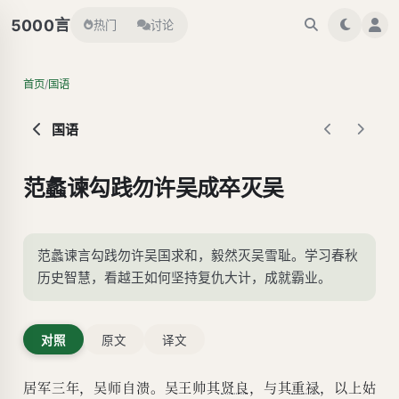
言
5000
热门
讨论
/
首页
国语
国语
范蠡谏勾践勿许吴成卒灭吴
范蠡谏言勾践勿许吴国求和，毅然灭吴雪耻。学习春秋
历史智慧，看越王如何坚持复仇大计，成就霸业。
对照
原文
译文
居军三年，吴师自溃。吴王帅其
贤良
，与其
重禄
，以上姑