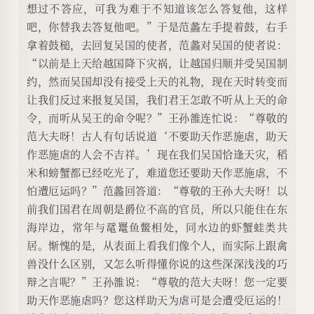
想过不答应，可我为难于不知道该怎么答复他，这样
吧，你替我去答复他吧。”于是范蠡左手提着鼓，右手
拿着鼓槌，去回复吴国的使者，范蠡对吴国的使者说：
“以前是上天给越国降下灾祸，让越国归顺并受吴国制
约，然而吴国却没有接受上天的礼物，现在天时转变而
让我们反过来报复吴国，我们君王怎敢不听从上天的命
令，而听从吴王的命令呢？”王孙雒连忙说：“尊敬的
范大夫呀！古人有句话说道‘不要助天作恶施虐，助天
作恶施虐的人会不吉祥。’现在我们吴国恰逢天灾，稻
米和螃蟹都已经吃光了，难道您还要助天作恶施虐，不
怕遭厄运吗？”范蠡回答道：“尊敬的王孙大夫呀！以
前我们国君在周朝是爵位不高的官员，所以只能住在东
海岸边，常年与鼋鼍鱼鳖相处，同水边的虾蟹蛙类共
居。惭愧的是，从表面上看我们像个人，而实际上跟禽
兽没什么区别，又怎么听得懂你说的这些深深浅浅的巧
辩之言呢？”王孙雒说：“尊敬的范大夫呀！您一定要
助天作恶施虐吗？您这样助天为虐可是会遭受厄运的！