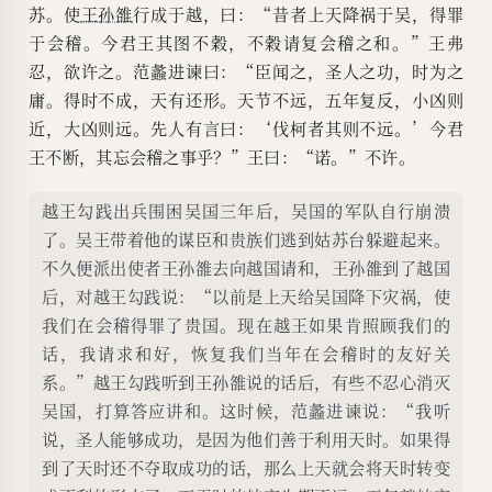
苏。使
王孙雒
行成于越，曰：“昔者上天降祸于吴，得罪
于会稽。今君王其图不穀，不穀请复会稽之和。”王弗
忍，欲许之。范蠡进谏曰：“臣闻之，圣人之功，时为之
庸。得时不成，天有还形。天节不远，五年复反，小凶则
近，大凶则远。先人有言曰：‘伐柯者其则不远。’今君
王不断，其忘会稽之事乎？”王曰：“诺。”不许。
越王勾践出兵围困吴国三年后，吴国的军队自行崩溃
了。吴王带着他的谋臣和贵族们逃到姑苏台躲避起来。
不久便派出使者王孙雒去向越国请和，王孙雒到了越国
后，对越王勾践说：“以前是上天给吴国降下灾祸，使
我们在会稽得罪了贵国。现在越王如果肯照顾我们的
话，我请求和好，恢复我们当年在会稽时的友好关
系。”越王勾践听到王孙雒说的话后，有些不忍心消灭
吴国，打算答应讲和。这时候，范蠡进谏说：“我听
说，圣人能够成功，是因为他们善于利用天时。如果得
到了天时还不夺取成功的话，那么上天就会将天时转变