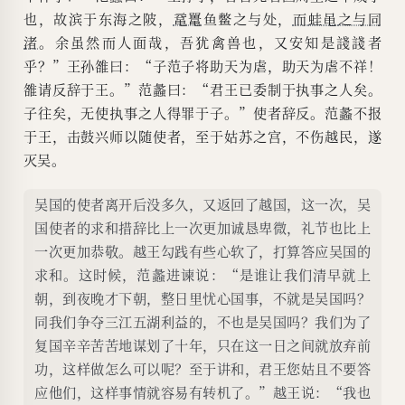
也，故滨于东海之陂，
鼋鼍
鱼鳖之与处，
而
蛙黾
之与同
渚
。余虽然而人面哉，吾犹禽兽也，又安知是諓諓者
乎？”王孙雒曰：“子范子将助天为虐，助天为虐不祥！
雒请反辞于王。”范蠡曰：“君王已委制于执事之人矣。
子往矣，无使执事之人得罪于子。”使者辞反。范蠡不报
于王，击鼓兴师以随使者，至于姑苏之宫，不伤越民，遂
灭吴。
吴国的使者离开后没多久，又返回了越国，这一次，吴
国使者的求和措辞比上一次更加诚恳卑微，礼节也比上
一次更加恭敬。越王勾践有些心软了，打算答应吴国的
求和。这时候，范蠡进谏说：“是谁让我们清早就上
朝，到夜晚才下朝，整日里忧心国事，不就是吴国吗？
同我们争夺三江五湖利益的，不也是吴国吗？我们为了
复国辛辛苦苦地谋划了十年，只在这一日之间就放弃前
功，这样做怎么可以呢？至于讲和，君王您姑且不要答
应他们，这样事情就容易有转机了。”越王说：“我也