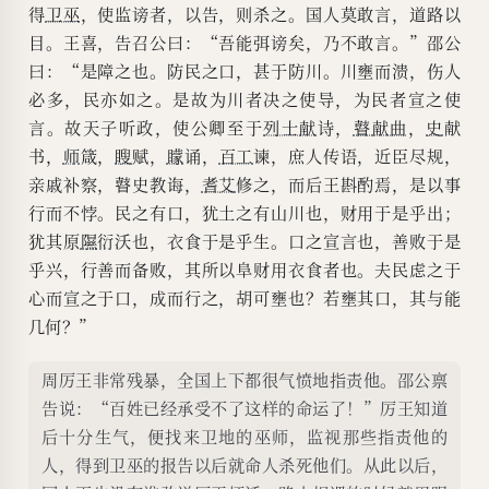
得
卫巫
，使监谤者，以告，则杀之。国人莫敢言，道路以
目。王喜，告召公曰：“吾能弭谤矣，乃不敢言。”邵公
曰：“是障之也。防民之口，甚于防川。川壅而溃，伤人
必多，民亦如之。是故为川者决之使导，为民者宣之使
言。故天子听政，使公卿至于
列士
献
诗，
瞽
献曲
，
史
献
书，
师
箴，
瞍
赋，
矇
诵，
百工
谏，庶人传语，近臣尽规，
亲戚补察，瞽史教诲，
耆艾
修之，而后王斟酌焉，是以事
行而不悖。民之有口，犹土之有山川也，财用于是乎出；
犹其原
隰
衍沃也，衣食于是乎生。口之宣言也，善败于是
乎兴，行善而备败，其所以阜财用衣食者也。夫民虑之于
心而宣之于口，成而行之，胡可壅也？若壅其口，其与能
几何？”
周厉王非常残暴，全国上下都很气愤地指责他。邵公禀
告说：“百姓已经承受不了这样的命运了！”厉王知道
后十分生气，便找来卫地的巫师，监视那些指责他的
人，得到卫巫的报告以后就命人杀死他们。从此以后，