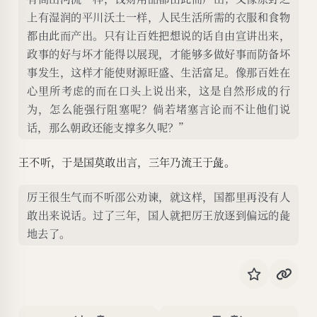
上有湿润的平川沃土一样，人民生活所需的衣服和食物
都由此而产出。只有让百姓把想说的话自由宣讲出来，
政事的好与坏才能得以展现，才能够多做好事而防备坏
事发生，这样才能使财源旺盛、生活富足。像那百姓在
心里所考虑的而在口头上说出来，这是自然形成的行
为，怎么能强行阻塞呢？倘若堵塞言论而不让他们说
话，那么朝政还能支撑多久呢？”
王不听，于是国莫敢出言，三年乃流王于
彘
。
厉王很生气而不听邵公劝谏，就这样，国都里再没有人
敢出来说话。过了三年，国人就把厉王放逐到偏远的彘
地去了。