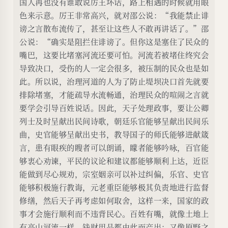
国人再也没有谁敢说厉王坏话，路上相遇的时候就用眼
色来示意。厉王非常高兴，就对邵公说：“我能禁止诽
谤之言散布流传了，甚至让这些人不敢再讲话了。”邵
公说：“确实是阻拦住诽谤了。但你这是塞住了民众的
嘴巴，这要比堵塞河流还要可怕。河流若被堵住终究会
导致决口，受伤的人一定会很多，被压制的民众也是如
此。所以说，治理河道的人为了防止堤坝决口首先就要
排除堵塞，才能疏导水流畅通，治理民众的喧闹之言就
要学会引导百姓说话。因此，天子处理政事，要让公卿
列士及时呈献出民间诗歌，朝廷乐官能够呈献出民间乐
曲，史官能够呈献出史书，教导国子的师氏能够进献箴
言，患有眼疾的瞍者可以朗诵，矇者能够吟咏，百官能
够衷心劝谏，平民的议论和建议都能够顺利上达，近臣
能做到尽心规劝，宗室姻亲可以补过纠偏，乐官、史官
能够积极施行教诲，元老重臣能够极其负责地进行监督
修缮，然后天子再考虑如何取舍，这样一来，国家的政
事才会施行顺利而不违背民心。百姓有嘴，就像土地上
有高山河流一样，钱财用品都由此而产出；又像原野之