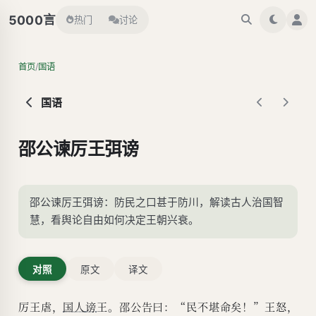
言
5000
热门
讨论
/
首页
国语
国语
邵公谏厉王弭谤
邵公谏厉王弭谤：防民之口甚于防川，解读古人治国智
慧，看舆论自由如何决定王朝兴衰。
对照
原文
译文
厉王虐，
国人
谤
王。邵公告曰：“民不堪命矣！”王怒，