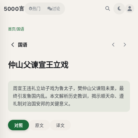
言
5000
热门
讨论
/
首页
国语
国语
仲山父谏宣王立戏
周宣王违礼立幼子戏为鲁太子，樊仲山父谏阻未果，最
终引发鲁国内乱。本文解析历史教训，揭示顺天命、遵
礼制对治国安邦的关键意义。
对照
原文
译文