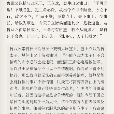
鲁武公
以
括
与戏见王，
王
立
戏
，
樊
仲
山
父
谏曰：“不可立
也！不顺必犯，犯王命必诛，故出令不可不顺也。令之不
行，政之不立，行而不顺，民将弃上。夫下事上、少事
长，所以为顺也。今天子立诸侯而建其少，是教逆也。若
鲁从之而诸侯效之，王命将有所
壅
；若不从而
诛
之，是自
诛王命也。是事也，诛亦失，不诛亦失，天子其图之！”
鲁武公带着长子括与次子戏朝见周宣王，宣王立戏为鲁
太子。樊仲山父上前劝谏说：“不能立戏为太子！不合
情理的命令必然会被违犯，而违犯王命必定要被治罪，
所以君王发布命令不可以不合情理啊。倘若命令得不到
执行，那么政事就无法确立而得到妥善治理，就算是勉
强施行但此事并不合情理，民众定将离弃高高在上的统
治者。像那种位卑者能够事奉位高者，年少者能够事奉
年长者，就因为这样做是合乎情理的。现如今陛下册立
诸侯而却赐封其少子为太子，这是在教导人们去做违反
情理的事啊。如果鲁君服从您的命令册立少子而各路诸