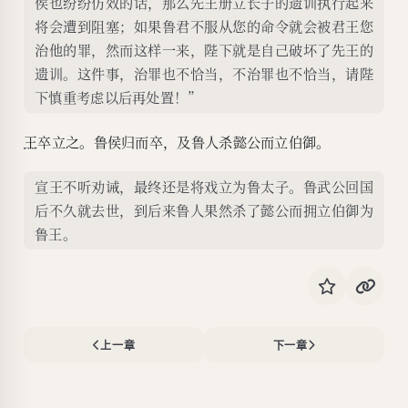
侯也纷纷仿效的话，那么先王册立长子的遗训执行起来
将会遭到阻塞；如果鲁君不服从您的命令就会被君王您
治他的罪，然而这样一来，陛下就是自己破坏了先王的
遗训。这件事，治罪也不恰当，不治罪也不恰当，请陛
下慎重考虑以后再处置！”
王
卒立之。鲁侯归而卒，及鲁人杀懿公而立伯御。
宣王不听劝诫，最终还是将戏立为鲁太子。鲁武公回国
后不久就去世，到后来鲁人果然杀了懿公而拥立伯御为
鲁王。
上一章
下一章