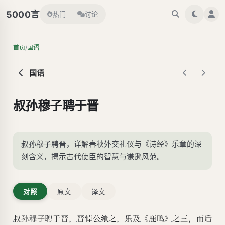
言
5000
热门
讨论
/
首页
国语
国语
叔孙穆子聘于晋
叔孙穆子聘晋，详解春秋外交礼仪与《诗经》乐章的深
刻含义，揭示古代使臣的智慧与谦逊风范。
对照
原文
译文
叔孙穆子
聘于晋，
晋悼公
飨
之，乐及
《鹿鸣》
之三，而后