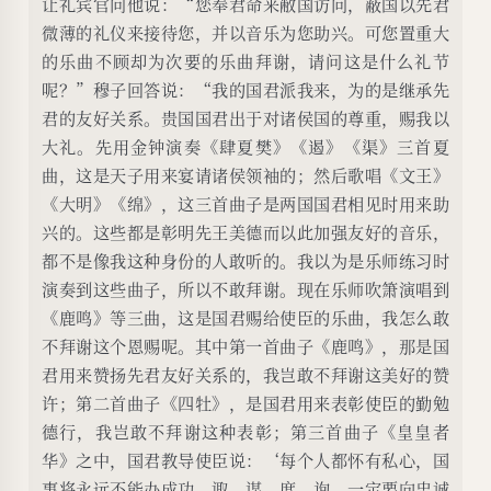
让礼宾官问他说：“您奉君命来敝国访问，蔽国以先君
微薄的礼仪来接待您，并以音乐为您助兴。可您置重大
的乐曲不顾却为次要的乐曲拜谢，请问这是什么礼节
呢？”穆子回答说：“我的国君派我来，为的是继承先
君的友好关系。贵国国君出于对诸侯国的尊重，赐我以
大礼。先用金钟演奏《肆夏樊》《遏》《渠》三首夏
曲，这是天子用来宴请诸侯领袖的；然后歌唱《文王》
《大明》《绵》，这三首曲子是两国国君相见时用来助
兴的。这些都是彰明先王美德而以此加强友好的音乐，
都不是像我这种身份的人敢听的。我以为是乐师练习时
演奏到这些曲子，所以不敢拜谢。现在乐师吹箫演唱到
《鹿鸣》等三曲，这是国君赐给使臣的乐曲，我怎么敢
不拜谢这个恩赐呢。其中第一首曲子《鹿鸣》，那是国
君用来赞扬先君友好关系的，我岂敢不拜谢这美好的赞
许；第二首曲子《四牡》，是国君用来表彰使臣的勤勉
德行，我岂敢不拜谢这种表彰；第三首曲子《皇皇者
华》之中，国君教导使臣说：‘每个人都怀有私心，国
事将永远不能办成功，诹、谋、度、询，一定要向忠诚