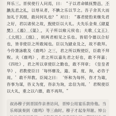
拜乐三。晋侯使行人问焉，曰：“子以君命镇抚
弊邑
，
不
腆
先君之礼
，以辱从者，不腆之乐以节之。吾子舍其大而
加礼于其细，敢问何礼也？”对曰：“寡君使豹来继先君
之好，君以诸侯之故，
贶
使臣以大礼。夫先乐金奏
《肆夏
樊》《遏》《渠》
，天子所以飨元侯也；夫歌
《文王》
《大明》《绵》
，则两君相见之乐也。皆昭令德以合好
也，皆非使臣之所敢闻也。臣以为
肄
业及之，故不敢拜。
今伶箫詠歌及《鹿鸣》之三，君之所以贶使臣，臣敢不拜
贶。夫《鹿鸣》，君之所以嘉先君之好也，敢不拜嘉；
《四牡》，君之所以章使臣之勤也，敢不拜章；《皇皇者
华》，君教使臣曰‘每怀靡及，
诹
、谋、度、询，必咨于
周。’敢不拜教。臣闻之曰：‘怀和为每怀，咨才为诹，
咨事为谋，咨义为度，咨亲为询，忠信为周。’君贶使臣
以大礼，重之以六德，敢不再拜。”
叔孙穆子到晋国作亲善访问，晋悼公用宴乐款待他。当
乐师演奏到《鹿鸣》等三曲时。穆子才起身拜谢。悼公