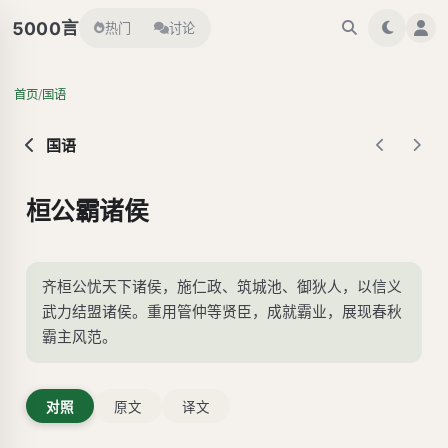
言
5000
热门
讨论
/
首页
国语
国语
桓公霸诸侯
齐桓公忧天下诸侯，施仁政、筑城池、御狄人，以信义
武力结盟诸侯。重用管仲等贤臣，成就霸业，展现春秋
霸主风范。
对照
原文
译文