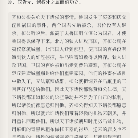
朋、宾胥无、
鲍叔牙之属而伯功立
。
齐桓公很关心天下诸侯的事情。鲁国发生了哀姜和庆父
淫乱祸国的事件，两个国君先后被杀，君位没有人继
承。桓公听说后，派高子去鲁国册立僖公为国君，才使
鲁国得以保存下来。北方的狄人进攻邢国，齐桓公就在
夷仪修筑城堡，让邢国人迁到那里，使邢国的百姓没有
遭到狄人的奸淫掳掠，牛马牲畜如数得以留存。狄人进
攻卫国，卫国的百姓被迫出走到曹邑避难，齐桓公就在
楚丘建造城堡赐封给他们重建家园。他们的牲畜在战乱
中散失了，无法繁殖成群，桓公就把饲养在马厩里的三
百匹好马送给他们。因此天下诸侯都称赞桓公仁德。天
下诸侯都知道桓公的这些举动并不是为了自己的私利，
所以诸侯们都愿意归附他。齐桓公得知天下诸侯都愿意
归附他，所以就允许诸侯们带着轻微的礼物来朝见，并
用重礼回赠他们。所以天下诸侯朝见时用劣马做礼物，
用麻织的青黑色粗布做托玉器的衬垫，送来的鹿皮也不
是整张的；诸侯的使者空着口袋而来，却都满载而归。