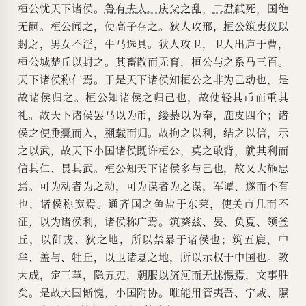
桓公忧天下诸侯。
鲁有夫人、庆父之乱
，
二君
弑死，国绝
无嗣。桓公闻之，使高子存之。狄人攻邢，
桓公筑
夷仪
以
封之
，男女不淫，牛马选具。狄人攻卫，卫人出庐于曹，
桓公城楚丘以封之。其畜散而无育，桓公与之系马三百。
天下诸侯称仁焉。于是天下诸侯知桓公之非为己动也，是
故诸侯归之。桓公知诸侯之归己也，故使轻其币而重其
礼。故天下诸侯罢马以为币，
缕綦
以为奉，鹿皮四个；诸
侯之使
垂橐
而入，
稛载
而归。故拘之以利，结之以信，示
之以武，故天下小国诸侯既许桓公，莫之敢背，就其利而
信其仁、畏其武。桓公知天下诸侯多与己也，故又大施忠
焉。可为动者为之动，可为谋者为之谋，军谭、遂而不有
也，诸侯称宽焉。通齐国之鱼盐于东莱，使关市几而不
征，以为诸侯利，诸侯称广焉。筑葵兹、晏、负夏、领釜
丘，以御戎、狄之地，所以禁暴于诸侯也；筑五鹿、中
牟、盖与、牡丘，以卫诸夏之地，所以示权于中国也。教
大成，定三革，隐
五刃
，
朝服以济河而无
怵惕
焉
，文事胜
矣。是故大国惭愧，小国附协。唯能用管夷吾、宁戚、隰