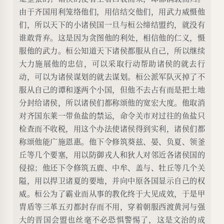
由于齐国用利笼络他们，用信结交他们，用武力威慑他
们，所以天下的小诸侯国一旦与桓公缔结盟约，就没有
谁敢背弃。这是因为贪图他的利处，相信他的仁义，慑
服他的武力。桓公知道天下诸侯都服从自己，所以继续
大力施展他的忠信，可以采取行动帮助诸侯的就去行
动，可以为诸侯谋划的就去谋划。桓公派军队灭掉了不
服从自己的谭和遂两个小国，但他不去占有而是把土地
分封给诸侯，所以诸侯们都称颂他的宽宏大度。他取消
对齐国东莱一带鱼盐的禁运，命令关市对过往的鱼盐只
检查而不收税，用这个办法使诸侯得到实利，诸侯们都
称颂他能广施恩惠。他下令修筑葵兹、晏、负夏、领釜
丘等几个要塞，用以防御戎人和狄人对邻近各诸侯国的
侵掠；他还下令修筑五鹿、中牟、盖与、牡丘等几个关
隘，用以捍卫诸夏的要地，并向中原各国显示自己的权
威。桓公为了霸业而从事的教化终于大见成效，于是甲
胄盾等三革五刃都封存而不用，穿着朝服西渡黄河与强
大的晋国会盟也丝毫不必恐惧警惕了，这是文治的成