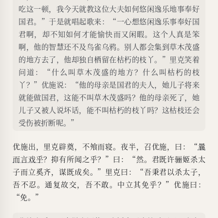
吃这一顿，我今天就教这位大夫如何悠闲逸乐地事奉好
国君。”于是就唱起歌来：“一心想悠闲逸乐事奉好国
君啊，却不知如何才能愉快而又闲暇。这个人真是笨
啊，他的智慧还不及鸟雀乌鸦。别人都会集到草木茂盛
的地方去了，他却独自栖留在枯朽的枝丫。”里克笑着
问道：“什么叫草木茂盛的地方？什么叫枯朽的枝
丫？”优施说：“他的母亲是国君的夫人，她儿子将来
就能做国君，这能不叫草木茂盛吗？他的母亲死了，她
儿子又被人说坏话，能不叫枯朽的枝丫吗？这枯枝还会
受伤被折断呢。”
优施出，里克辟奠，不飧而寝。夜半，召优施，曰：“
曩
而言戏乎
？抑有所闻之乎？”曰：“然。君既许骊姬杀太
子而立奚齐，谋既成矣。”里克曰：“吾秉君以杀太子，
吾不忍。通复故交，吾不敢。中立其免乎？”优施曰：
“免。”