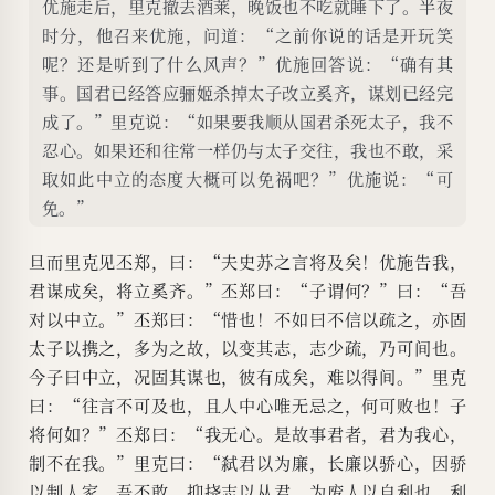
优施走后，里克撤去酒莱，晚饭也不吃就睡下了。半夜
时分，他召来优施，问道：“之前你说的话是开玩笑
呢？还是听到了什么风声？”优施回答说：“确有其
事。国君已经答应骊姬杀掉太子改立奚齐，谋划已经完
成了。”里克说：“如果要我顺从国君杀死太子，我不
忍心。如果还和往常一样仍与太子交往，我也不敢，采
取如此中立的态度大概可以免祸吧？”优施说：“可
免。”
旦而里克见丕郑，曰：“夫史苏之言将及矣！优施告我，
君谋成矣，将立奚齐。”丕郑曰：“子谓何？”曰：“吾
对以中立。”丕郑曰：“惜也！不如曰不信以疏之，亦固
太子以携之，多为之故，以变其志，志少疏，乃可间也。
今子曰中立，况固其谋也，彼有成矣，难以得间。”里克
曰：“往言不可及也，且人中心唯无忌之，何可败也！子
将何如？”丕郑曰：“我无心。是故事君者，君为我心，
制不在我。”里克曰：“弑君以为廉，长廉以骄心，因骄
以制人家，吾不敢。抑挠志以从君，为废人以自利也，利