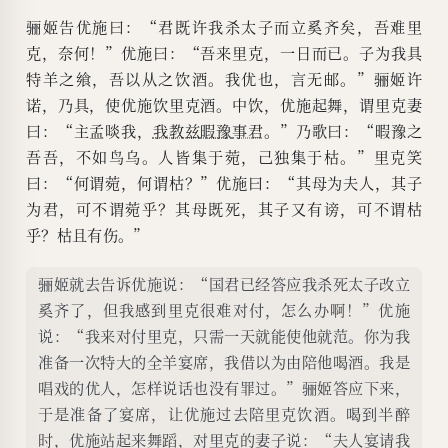
骊姬告优施曰：“君既许我杀太子而立奚齐矣，吾难里
克，奈何！”优施曰：“吾来里克，一日而已。子为我具
特羊之飨，吾以从之饮酒。我优也，言无邮。”骊姬许
诺，乃具，使优施饮里克酒。中饮，优施起舞，谓里克妻
曰：“主孟啖我，
我教兹
暇豫
事君
。”乃歌曰：“暇豫之
吾吾，不如鸟乌。人皆集于菀，己独集于枯。”里克笑
曰：“何谓菀，何谓枯？”优施曰：“其母为夫人，其子
为君，可不谓菀乎？其母既死，其子又有谤，可不谓枯
乎？枯且有伤。”
骊姬就去告诉优施说：“国君已经答应我杀死太子改立
奚齐了，但我感到里克很难对付，怎么办啊！”优施
说：“我来对付里克，只需一天就能使他就范。你为我
准备一次特大的全羊宴席，我借以为由陪他喝酒。我是
唱戏的优人，怎样说话也没有罪过。”骊姬答应下来，
于是准备了宴席，让优施过去陪里克饮酒。喝到半醉
时，优施站起来舞蹈，对里克的妻子说：“夫人宴请我