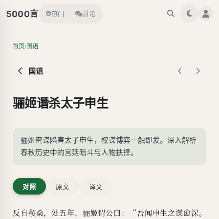
言
5000
热门
讨论
/
首页
国语
国语
骊姬谮杀太子申生
骊姬密谋陷害太子申生，权谋博弈一触即发。深入解析
春秋历史中的宫廷暗斗与人物抉择。
对照
原文
译文
反自稷桑，处五年，骊姬谓公曰：“吾闻申生之谋愈深。