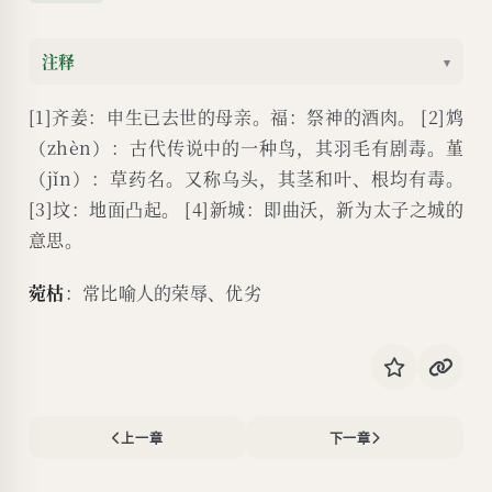
注释
▾
[1]齐姜：申生已去世的母亲。福：祭神的酒肉。 [2]鸩
（zhèn）：古代传说中的一种鸟，其羽毛有剧毒。堇
（jǐn）：草药名。又称乌头，其茎和叶、根均有毒。
[3]坟：地面凸起。 [4]新城：即曲沃，新为太子之城的
意思。
菀枯
：常比喻人的荣辱、优劣
上一章
下一章