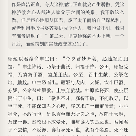
作是廉洁正直，夸大这种廉洁正直就会产生骄傲，凭这
种骄傲之心去裁决人家父子之间的关系，我不敢这么
做。但是违心地顺从国君，废了太子而给自己谋私利，
或者利用手段与奚齐妥协成全他人，我也做不到。我只
有准备隐退了！”第二天，里克便称病不再上朝。一个
月后，骊姬策划的宫廷政变就发生了。
骊姬以君命命申生曰：“今夕君梦齐姜，
必速祠而归
福
。”申生许诺，乃祭于曲沃，归福于绛。公田，骊姬受
福，乃寘鸩于酒，
寘堇于肉
。公至，召申生献，公祭之
地，
地坟
。申生恐而出。骊姬与犬肉，犬毙；饮小臣酒，
亦毙。公命杀杜原款。
申生奔新城
。杜原款将死，使
小臣
圉
告于申生，曰：“款也不才，寡智不敏，不能教导，以
至于死。不能深知君之心度，弃宠求广土而窜伏焉；小心
狷介
，不敢行也。是以言至而无所讼之也，故陷于大难，
乃逮于谗。然款也不敢爱死，唯与谗人钧是恶也。吾闻君
子不去情，不反谗，谗行身死可也，犹有令名焉。死不迁