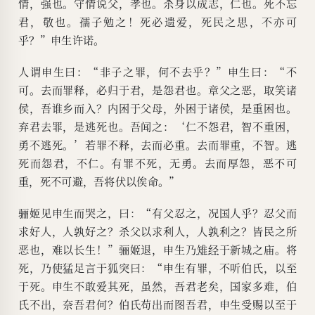
情，强也。守情说父，孝也。杀身以成志，仁也。死不忘
君，敬也。孺子勉之！死必遗爱，死民之思，不亦可
乎？”申生许诺。
人谓申生曰：“非子之罪，何不去乎？”申生曰：“不
可。去而罪释，必归于君，是怨君也。章父之恶，取笑诸
侯，吾谁乡而入？内困于父母，外困于诸侯，是重困也。
弃君去罪，是逃死也。吾闻之：‘仁不怨君，智不重困，
勇不逃死。’若罪不释，去而必重。去而罪重，不智。逃
死而怨君，不仁。有罪不死，无勇。去而厚怨，恶不可
重，死不可避，吾将伏以俟命。”
骊姬见申生而哭之，曰：“有父忍之，况国人乎？忍父而
求好人，人孰好之？杀父以求利人，人孰利之？皆民之所
恶也，难以长生！”骊姬退，申生乃
雉经
于新城之庙。将
死，乃使猛足言于狐突曰：“申生有罪，不听伯氏，以至
于死。申生不敢爱其死，虽然，吾君老矣，国家多难，伯
氏不出，奈吾君何？伯氏苟出而图吾君，申生受赐以至于