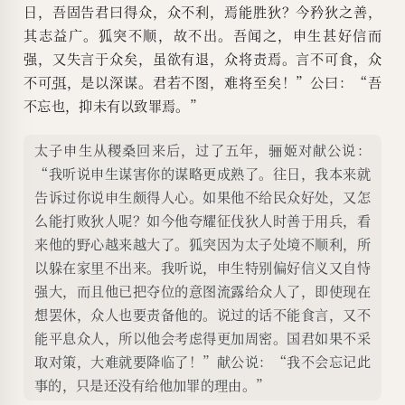
日，吾固告君曰得众，众不利，焉能胜狄？今矜狄之善，
其志益广。狐突不顺，故不出。吾闻之，申生甚好信而
强，又失言于众矣，虽欲有退，众将责焉。言不可食，众
不可
弭
，是以深谋。君若不图，难将至矣！”公曰：“吾
不忘也，抑未有以致罪焉。”
太子申生从稷桑回来后，过了五年，骊姬对献公说：
“我听说申生谋害你的谋略更成熟了。往日，我本来就
告诉过你说申生颇得人心。如果他不给民众好处，又怎
么能打败狄人呢？如今他夸耀征伐狄人时善于用兵，看
来他的野心越来越大了。狐突因为太子处境不顺利，所
以躲在家里不出来。我听说，申生特别偏好信义又自恃
强大，而且他已把夺位的意图流露给众人了，即使现在
想罢休，众人也要责备他的。说过的话不能食言，又不
能平息众人，所以他会考虑得更加周密。国君如果不采
取对策，大难就要降临了！”献公说：“我不会忘记此
事的，只是还没有给他加罪的理由。”