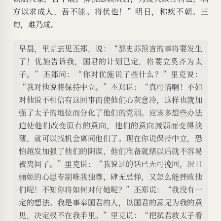
方以求成人，吾不能。将伏也！”明日，称疾不朝。三
旬，难乃成。
早晨，里克去见丕郑，说：“那史苏预言的事将要发生
了！优施告诉我，国君的计划已定，将要立奚齐为太
子。”丕郑问：“你对优施说了些什么？”里克说：
“我对他说将保持中立。”丕郑说：“真可惜啊！不如
对他说不相信有这回事而使他们心灰意冷，这样也就加
强了太子的地位而分化了他们的党羽。应该多想些办法
迫使他们改变原有的意向，他们的意向减弱而变得淡
薄，就可以找机会离间他们了。现在你说保持中立，恐
怕越发加强了他们的阴谋，他们准备就绪以后就不容易
被离间了。”里克说：“我说过的话已无可挽回，况且
骊姬的心思专制唯我独尊，肆无忌惮，又怎么能挫败他
们呢！不知你将如何对付她呢？”丕郑说：“我没有一
定的想法。我是事奉国君的人，以国君的意见为我的意
见，决定权不在我手里。”里克说：“把弑君救太子看