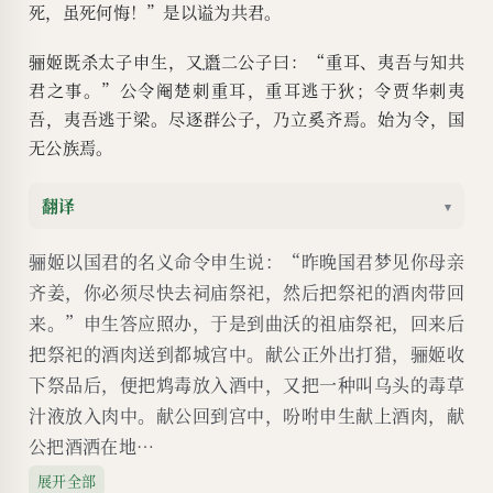
死，虽死何悔！”是以谥为共君。
骊姬既杀太子申生，又
谮
二公子曰：“重耳、夷吾与知共
君之事。”公令阉楚刺重耳，重耳逃于狄；令贾华刺夷
吾，夷吾逃于梁。尽逐群公子，乃立奚齐焉。始为令，国
无公族焉。
翻译
▾
骊姬以国君的名义命令申生说：“昨晚国君梦见你母亲
齐姜，你必须尽快去祠庙祭祀，然后把祭祀的酒肉带回
来。”申生答应照办，于是到曲沃的祖庙祭祀，回来后
把祭祀的酒肉送到都城宫中。献公正外出打猎，骊姬收
下祭品后，便把鸩毒放入酒中，又把一种叫乌头的毒草
汁液放入肉中。献公回到宫中，吩咐申生献上酒肉，献
公把酒洒在地…
展开全部