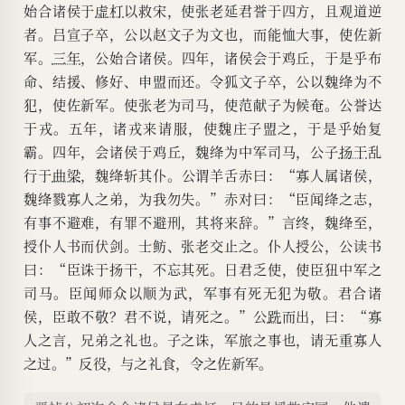
始合诸侯于
虚朾
以救宋，使张老延君誉于四方，且观道逆
者。吕宣子卒，公以赵文子为文也，而能恤大事，使佐新
军。
三年
，公始合诸侯。四年，诸侯会于鸡丘，于是乎布
命、结援、修好、申盟而还。令狐文子卒，公以魏绛为不
犯，使佐新军。使张老为司马，使范献子为候奄。公誉达
于戎。五年，诸戎来请服，使魏庄子盟之，于是乎始复
霸。四年，会诸侯于鸡丘，魏绛为中军司马，公子
扬干
乱
行于
曲梁
，魏绛斩其仆。公谓羊舌赤曰：“寡人属诸侯，
魏绛戮寡人之弟，为我勿失。”赤对曰：“臣闻绛之志，
有事不避难，有罪不避刑，其将来辞。”言终，魏绛至，
授仆人书而伏剑。士鲂、张老交止之。仆人授公，公读书
曰：“臣诛于扬干，不忘其死。日君乏使，使臣狃中军之
司马。臣闻师众以顺为武，军事有死无犯为敬。君合诸
侯，臣敢不敬？君不说，请死之。”公
跣
而出，曰：“寡
人之言，兄弟之礼也。子之诛，军旅之事也，请无重寡人
之过。”反役，与之礼食，令之佐新军。