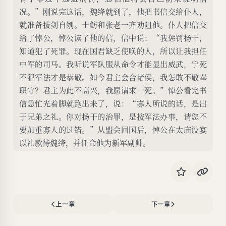
况。”刚说完这话，魏绛就到了，他把书信交给仆人，
就准备拔剑自刎。士鲂和张老一齐劝阻他。仆人把信交
给了悼公，悼公读了他的信，信中说：“我惩罚扬干，
知道犯了死罪。现在国君缺乏使唤的人，所以让我担任
中军的司马。我听说军队服从命令才能显出威武，宁死
不犯军法才是恭敬。如今君主会合诸侯，我怎敢不敬奉
职守？君主为此不高兴，我愿请求一死。”悼公看完书
信急忙光着脚就跑出来了，说：“寡人所说的话，是出
于兄弟之礼。你对扬干的治罪，是按军法办事，请您不
要加重寡人的过错。”从盟会回国后，悼公在太庙设宴
以礼款待魏绛，并任命他为新军副帅。
上一章
下一章