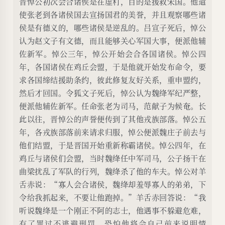
晋悼公初次会合诸侯是在虚朾，目的是援救宋国。他遣
使张老到各诸侯国去宣扬国君的美誉，并且观察哪些诸
侯是有德义的，哪些诸侯是逆乱的。吕宣子死后，悼公
认为赵文子有文德，而且能够关心军国大事，便派他辅
佐新军。悼公三年，悼公开始会合各国诸侯。悼公四
年，各国诸侯在鸡丘会盟，于是他就开始发布命令，要
求各国缔结援助条约，彼此修复友好关系，重申盟约，
然后才回国。令狐文子死后，悼公认为魏绛军纪严整，
便派他辅佐新军。任命张老为司马，范献子为候奄。长
此以往，晋悼公的声誉便传到了其他戎族部落。悼公五
年，各戎族部落前来请求归服，悼公便派魏庄子前去与
他们结盟，于是晋国开始重新称霸诸侯。悼公四年，在
鸡丘与诸侯们会盟，当时魏绛任中军司马，公子扬干在
曲梁扰乱了军队的行列，魏绛杀了他的车夫。悼公对羊
舌赤说：“寡人会合诸侯，魏绛却羞辱寡人的弟弟，下
令给我抓起来，不要让他跑掉。”羊舌赤回答说：“我
听说魏绛是一个刚正不阿的志士，他遇事不躲避危难，
有了罪过不逃避刑罚，恐怕他将会自己前来说明情