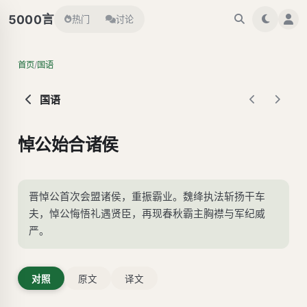
言
5000
热门
讨论
/
首页
国语
国语
悼公始合诸侯
晋悼公首次会盟诸侯，重振霸业。魏绛执法斩扬干车
夫，悼公悔悟礼遇贤臣，再现春秋霸主胸襟与军纪威
严。
对照
原文
译文