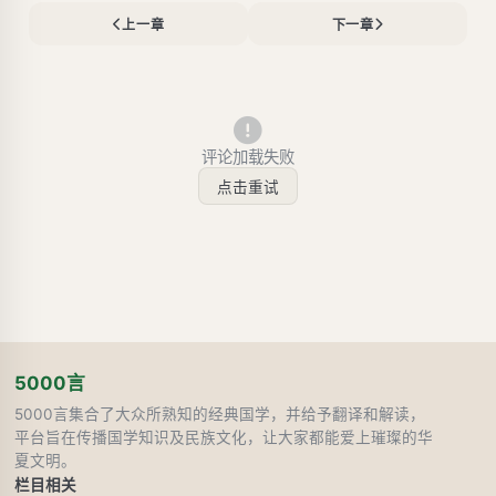
上一章
下一章
评论加载失败
点击重试
5000言
5000言集合了大众所熟知的经典国学，并给予翻译和解读，
平台旨在传播国学知识及民族文化，让大家都能爱上璀璨的华
夏文明。
栏目
相关