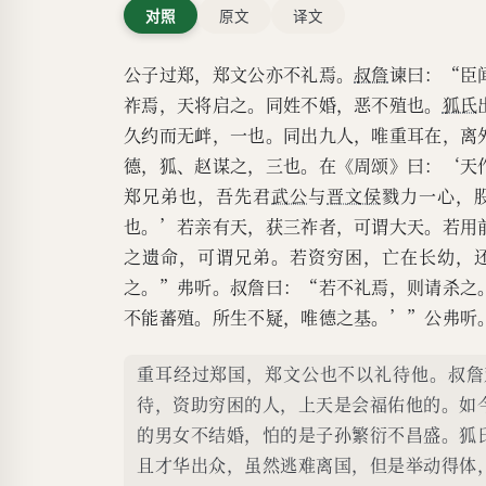
对照
原文
译文
公子过郑，郑文公亦不礼焉。
叔詹
谏曰：“臣
祚焉，天将启之。同姓不婚，恶不殖也。
狐氏
久约而无衅，一也。同出九人，唯重耳在，离
德，狐、赵谋之，三也。在《周颂》曰：‘天
郑兄弟也，吾先君
武公
与
晋文侯
戮力一心，
也。’若亲有天，获三祚者，可谓大天。若用
之遗命，可谓兄弟。若资穷困，亡在长幼，
之。”弗听。叔詹曰：“若不礼焉，则请杀之
不能蕃殖。所生不疑，唯德之基。’”公弗听
重耳经过郑国，郑文公也不以礼待他。叔詹
待，资助穷困的人，上天是会福佑他的。如
的男女不结婚，怕的是子孙繁衍不昌盛。狐
且才华出众，虽然逃难离国，但是举动得体