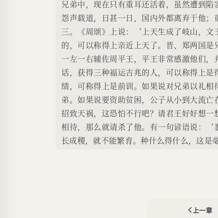
兄弟中，现在只有重耳还活着，虽然遭到陷
怨声载道，日甚一日，国内外都离弃于他；
三。《周颂》上说：‘上天生成了岐山，文
的，可以称得上亲近上天了。晋、郑两国是
一左一右辅佐周平王，平王非常感激他们，
话，获得三种福运吉兆的人，可以称得上是
绩，可称得上是前训。如果说对兄弟以礼相
弟。如果说要资助贫困，公子从小到大流亡
招致天祸，这恐怕不行吧？请君王好好想一
相待，那么就请杀了他。有一句谚语说：‘
长成稷，就不能繁育。种什么得什么，这是
上一章