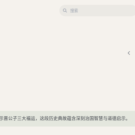
示晋公子三大福运，这段历史典故蕴含深刻治国智慧与道德启示。