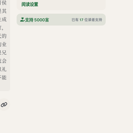
晋侯
阅读设置
仲山父谏宣王料民
是其
西周三川皆震伯阳父论周将亡
生成
支持 5000言
已有
17
位读者支持
室，
郑厉公与虢叔杀子颓纳惠王
天的
内史过论神
的业
内史过论晋惠公必无后
是兄
内史兴论晋文公必霸
就会
以礼
富辰谏襄王以狄伐郑及以狄女为后
不能
襄王拒晋文公请隧
阳人不服晋侯
襄王拒杀卫成公
王孙满观秦师
定王论不用全烝之故
刘康公论鲁大夫俭与侈