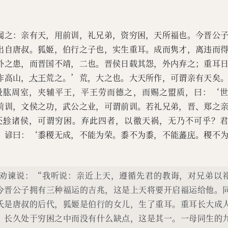
闻之：亲有天，用前训，礼兄弟，资穷困，天所福也。今晋公
出自唐叔。狐姬，伯行之子也，实生重耳。成而隽才，离违而
外之患，而晋国不靖，二也。晋侯日载其怨，外内弃之；重耳
作高山，
大王
荒之。’荒，大之也。大天所作，可谓亲有天矣
股肱周室，夹辅平王，平王劳而德之，而赐之盟质，曰：‘
前训，文侯之功，武公之业，可谓前训。若礼兄弟，晋、郑之
还
轸
诸侯，可谓穷困。弃此四者，以徼天祸，无乃不可乎？
。谚曰：‘黍稷无成，不能为荣。黍不为黍，不能
蕃庑
。稷不
。
劝谏说：“我听说：亲近上天，遵循先君的教诲，对兄弟以
今晋公子拥有三种福运的吉兆，这是上天将要开启福运给他。
氏是唐叔的后代，狐姬是伯行的女儿，生了重耳。重耳长大成
，长久处于穷困之中而没有什么缺点，这是其一。一母同生的