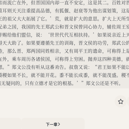
害而流亡在外，但晋国国内却一直不安定，这是其二。百姓对
重耳则天天注重提高品德，有狐偃、赵衰等为他出谋划策，这
王的祖父大大拓展了它。’荒，就是扩大的意思。扩大上天所
兄弟之国，我国的先王郑武公和晋文侯曾同心协力，辅佐周王
并赐给他们盟信，说：‘世世代代互相扶持。’如果说亲近上
得天大助了。如果要遵循先王的训诲，晋文侯的功劳，郑武公
待，那么晋、郑两国同姓相亲，又有周平王的遗命，可称得上
在外，乘车周历各诸侯国，可称得上穷困。抛弃这四种美德，
想。”郑文公没有听从这番劝告。叔詹又说：“君王如果不能
黍稷如果不长，就不能开花。黍不能长成黍，就不能茂盛。稷
毫无疑问的，只有立德才是它的根基。’”郑文公还是不听。
下一章