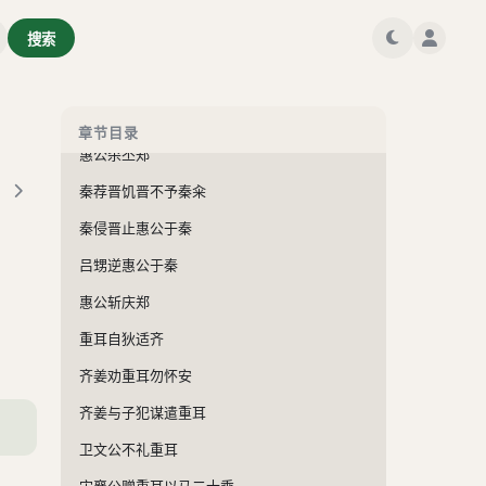
冀芮答秦穆公问
搜索
惠公入而背外内之赂
惠公改葬共世子
惠公悔杀里克
章节目录
惠公杀丕郑
秦荐晋饥晋不予秦籴
秦侵晋止惠公于秦
吕甥逆惠公于秦
惠公斩庆郑
重耳自狄适齐
齐姜劝重耳勿怀安
齐姜与子犯谋遣重耳
卫文公不礼重耳
宋襄公赠重耳以马二十乘