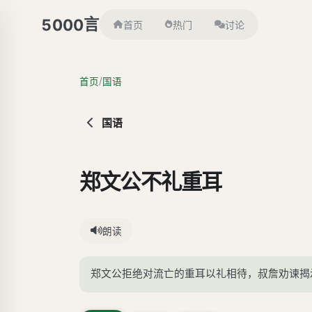
言
5000
首页
热门
讨论
/
首页
国语
国语
郑文公不礼重耳
朗读
郑文公拒绝对流亡的重耳以礼相待，叔詹劝谏揭