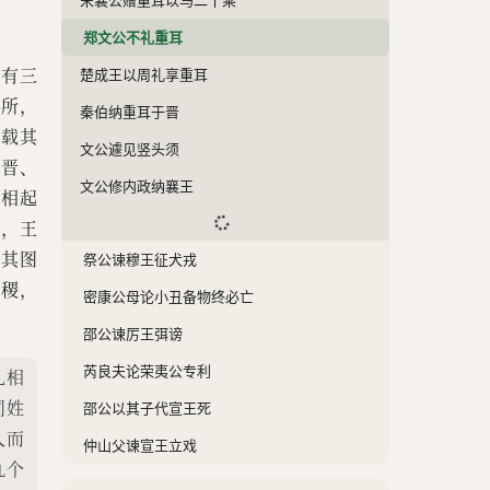
郑文公不礼重耳
子有三
楚成王以周礼享重耳
得所，
秦伯纳重耳于晋
日载其
文公遽见竖头须
。晋、
文公修内政纳襄王
世相起
亲，王
君其图
祭公谏穆王征犬戎
为稷，
密康公母论小丑备物终必亡
邵公谏厉王弭谤
芮良夫论荣夷公专利
礼相
同姓
邵公以其子代宣王死
人而
仲山父谏宣王立戏
九个
穆仲论鲁侯孝