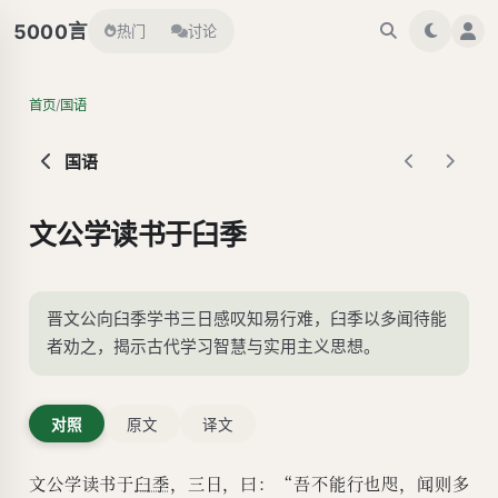
言
5000
热门
讨论
/
首页
国语
国语
文公学读书于臼季
晋文公向臼季学书三日感叹知易行难，臼季以多闻待能
者劝之，揭示古代学习智慧与实用主义思想。
对照
原文
译文
文公学读书于
臼季
，三日，曰：“吾不能行也咫，闻则多