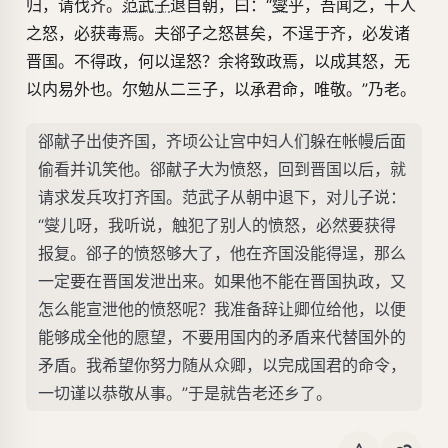
归，请伐齐。
范武子
退自朝，曰：“
燮
乎，吾闻之，干人
之怒，必获毒焉。夫郤子之怒甚矣，不逞于齐，必发诸
晋国。不得政，何以逞怒？余将致政焉，以成其怒，无
以内易外也。尔勉从二三子，以承君命，唯敬。”乃老。
郤献子出使齐国，齐顷公让宫中妇人们躲在帐幔后面
偷看并讥笑他。郤献子大为愤怒，回到晋国以后，就
请求发兵攻打齐国。范武子从朝中退下，对儿子说：
“燮儿呀，我听说，触犯了别人的愤怒，必然要获得
报复。郤子的愤怒够大了，他在齐国没能得逞，那么
一定要在晋国发泄出来。如果他不能在晋国执政，又
怎么能宣泄他的愤怒呢？我准备辞让卿位给他，以便
能够成全他的愿望，不要用国内的矛盾来代替国外的
矛盾。我希望你努力随从众卿，以完成国君的命令，
一切谨以恭敬从事。”于是就告老还乡了。