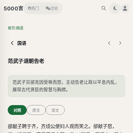
言
5000
热门
讨论
/
首页
国语
国语
范武子退朝告老
范武子见郤克因受辱而怒，主动告老让政以平息内乱，
展现古代贤臣的智慧与胸襟。
对照
原文
译文
郤献子
聘于齐，
齐顷公
使妇人观而笑之。郤献子怒，