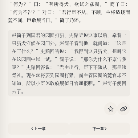
“何为？”曰：“有所得犬，欲试之兹囿。”简子曰：
“何为不告？”对曰：“君行臣不从，不顺。主将适蝼而
麓
不闻，臣敢烦当日。”简子乃还。
赵简子到国君的园囿打猎，史黯听说这事以后，牵着一
只猎犬守候在园门外。赵简子看到他，就问道：“这是
在干什么？”史黯回答说：“我得到这只猎犬，想叫它
在这园囿中试一试。”简子说：“那你为什么不禀告我
呢？”史黯回答说：“君主出行，臣下不随从，那是违
背礼。现在您将要到园囿打猎，而主管园囿的麓官却不
知道，所以小臣怎敢麻烦值日官通报呢。”赵简子便回
去了。
上一章
下一章