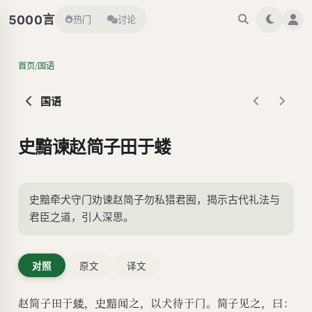
言
5000
热门
讨论
/
首页
国语
国语
史黯谏赵简子田于蝼
史黯牵犬守门劝谏赵简子勿私猎君囿，揭示古代礼法与
君臣之道，引人深思。
对照
原文
译文
赵简子田于
蝼
，
史黯
闻之，以犬待于门。简子见之，曰：